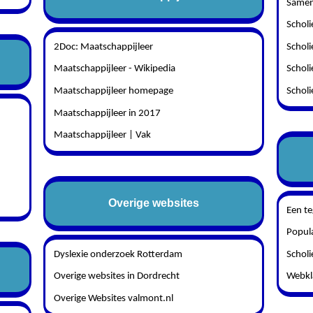
Samenv
Scholi
2Doc: Maatschappijleer
Scholi
Maatschappijleer - Wikipedia
Scholi
Maatschappijleer homepage
Schol
Maatschappijleer in 2017
Maatschappijleer | Vak
Overige websites
Een t
Popula
Dyslexie onderzoek Rotterdam
Scholi
Overige websites in Dordrecht
Webkl
Overige Websites valmont.nl