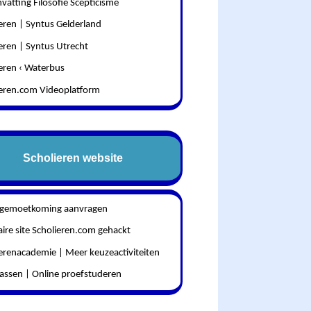
atting Filosofie Scepticisme
eren | Syntus Gelderland
eren | Syntus Utrecht
eren ‹ Waterbus
ieren.com Videoplatform
Scholieren website
egemoetkoming aanvragen
ire site Scholieren.com gehackt
erenacademie | Meer keuzeactiviteiten
assen | Online proefstuderen