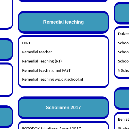
Remedial teaching
Duize
LBRT
Schoo
Remedial teacher
School
Remedial Teaching (RT)
Schoo
Remedial teaching met FAST
≥ Scho
Remedial Teaching wp.digischool.nl
Scholieren 2017
Ben S
FOTODOK Scholieren Award 2017
Studen