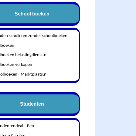
School boeken
nden scholieren zonder schoolboeken
lboeken
boeken belastingdienst.nl
lboeken verkopen
olboeken - Marktplaats.nl
Studenten
tudentendeal | Ben
ten - Carrière