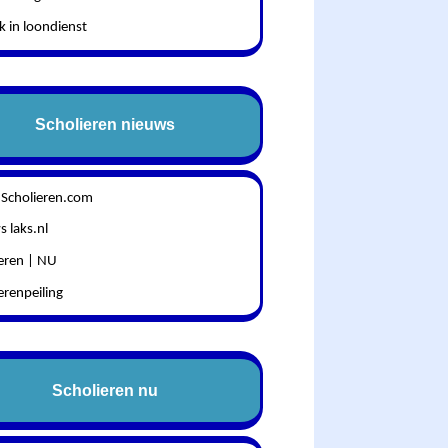
k in loondienst
Scholieren nieuws
 Scholieren.com
 laks.nl
ieren | NU
erenpeiling
Scholieren nu