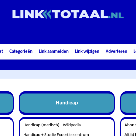
et
Categorieën
Link aanmelden
Link wijzigen
Adverteren
L
Handicap
Handicap (medisch) - Wikipedia
Abonn
Handicap + Studie Expertisecentrum
Altij